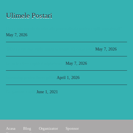
Ulimele Postari
De ce este nevoie de educatie personalizata pentru copiii supradotati?
May 7, 2026
🥲De ce vin mai mulți băieți la testări IQ decat fete?
May 7, 2026
Ce sa le citim copiilor supradotati?
May 7, 2026
Internship pentru tineri gifted
April 1, 2026
Ce gandesc copiii
June 1, 2021
Acasa
Blog
Organizator
Sponsor