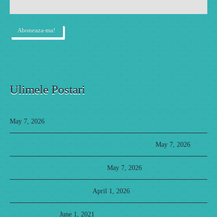
Ulimele Postari
De ce este nevoie de educatie personalizata pentru copiii supradotati?
May 7, 2026
🥲De ce vin mai mulți băieți la testări IQ decat fete?
May 7, 2026
Ce sa le citim copiilor supradotati?
May 7, 2026
Internship pentru tineri gifted
April 1, 2026
Ce gandesc copiii
June 1, 2021