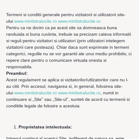
Termeni si conditii generale pentru vizitatorii si utilizatorii site-
ului
www.mintistralucite.ro www.mintistralucite.ro
Pentru ca ne dorim ca pe acest site sa domneasca buna
randuiala si buna cuviinta, trebuie sa precizam cateva informatii
si reguli pentru vizitatori si utilizatori (prin utilizatori intelegem
vizitatorii care posteaza). Chiar daca sunt exprimate in termeni
categorici, regulile nu se vor garantii ale unui mediu prohibitiv, ci
repere clare pentru o comunicare virtuala onesta si
responsabila.
Preambul:
Acest regulament se aplica si vizitatorilor/utlizatorilor care nu l-
au citit. Prin accesul, navigarea si, in general, folosirea site-
ului
www.mintistralucite.ro www.mintistralucite.ro
, numit in
continuare si „Site” sau „Site-ul”, sunteti de acord cu termenii si
conditiile legale de folosire a acestuia.
Proprietatea intelectuala:
Intregul continut al acestui Site, indiferent de natura sa, este