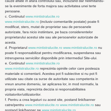
cauze aflate în afara controlului sau, incluzând dar nelimitându-
se la evenimente de forta majora sau activitatea unei terte
persoane.
c. Continutul
www.mintistralucite.ro
www.mintistralucite.ro
(inclusiv comentariile postate) poate fi
modificat, sters, mutat de proprietar sau de persoanele
autorizate, fara nicio instiintare, pe baza considerentelor
proprietarului acestui site sau ale persoanelor autorizate de
acesta.
d. Proprietarul
www.mintistralucite.ro www.mintistralucite.ro
nu
poate fi responsabilizat pentru modificarea, suspendarea sau
intreruperea serviciilor disponibile prin intermediul Site-ului.
e. Continutul
www.mintistralucite.ro
www.mintistralucite.ro
reprezinta opiniile celor care posteaza
materiale si comentarii. Acestea pot fi subiective si nu pot fi
utilizate sau citate ca surse de autoritate sau competenta in
vreun anume domeniu, iar aplicarea lor, in mod normativ, la
propria viata, reprezinta decizia si responsabilitatea
vizitatorilor/utilizatorilor.
f. Pentru a crea legaturi cu acest site, postand link/banner
catre/pentru
www.mintistralucite.ro www.mintistralucite.ro
sau
postand link/banner pe
www.mintistralucite.ro