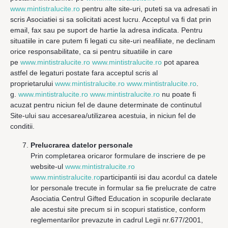
www.mintistralucite.ro
pentru alte site-uri, puteti sa va adresati in
scris Asociatiei si sa solicitati acest lucru. Acceptul va fi dat prin
email, fax sau pe suport de hartie la adresa indicata. Pentru
situatiile in care putem fi legati cu site-uri neafiliate, ne declinam
orice responsabilitate, ca si pentru situatiile in care
pe
www.mintistralucite.ro www.mintistralucite.ro
pot aparea
astfel de legaturi postate fara acceptul scris al
proprietarului
www.mintistralucite.ro www.mintistralucite.ro
.
g.
www.mintistralucite.ro www.mintistralucite.ro
nu poate fi
acuzat pentru niciun fel de daune determinate de continutul
Site-ului sau accesarea/utilizarea acestuia, in niciun fel de
conditii.
Prelucrarea datelor personale
Prin completarea oricaror formulare de inscriere de pe
website-ul
www.mintistralucite.ro
www.mintistralucite.ro
participantii isi dau acordul ca datele
lor personale trecute in formular sa fie prelucrate de catre
Asociatia Centrul Gifted Education in scopurile declarate
ale acestui site precum si in scopuri statistice, conform
reglementarilor prevazute in cadrul Legii nr.677/2001,