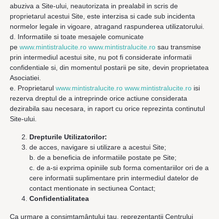
abuziva a Site-ului, neautorizata in prealabil in scris de
proprietarul acestui Site, este interzisa si cade sub incidenta
normelor legale in vigoare, atragand raspunderea utilizatorului.
d. Informatiile si toate mesajele comunicate
pe
www.mintistralucite.ro www.mintistralucite.ro
sau transmise
prin intermediul acestui site, nu pot fi considerate informatii
confidentiale si, din momentul postarii pe site, devin proprietatea
Asociatiei.
e. Proprietarul
www.mintistralucite.ro www.mintistralucite.ro
isi
rezerva dreptul de a intreprinde orice actiune considerata
dezirabila sau necesara, in raport cu orice reprezinta continutul
Site-ului.
Drepturile Utilizatorilor:
de acces, navigare si utilizare a acestui Site;
b. de a beneficia de informatiile postate pe Site;
c. de a-si exprima opiniile sub forma comentariilor ori de a
cere informatii suplimentare prin intermediul datelor de
contact mentionate in sectiunea Contact;
Confidentialitatea
Ca urmare a consimţamântului tau, reprezentantii Centrului