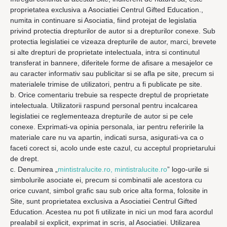
proprietatea exclusiva a Asociatiei Centrul Gifted Education.,
numita in continuare si Asociatia, fiind protejat de legislatia
privind protectia drepturilor de autor si a drepturilor conexe. Sub
protectia legislatiei ce vizeaza drepturile de autor, marci, brevete
si alte drepturi de proprietate intelectuala, intra si continutul
transferat in bannere, diferitele forme de afisare a mesajelor ce
au caracter informativ sau publicitar si se afla pe site, precum si
materialele trimise de utilizatori, pentru a fi publicate pe site.
b. Orice comentariu trebuie sa respecte dreptul de proprietate
intelectuala. Utilizatorii raspund personal pentru incalcarea
legislatiei ce reglementeaza drepturile de autor si pe cele
conexe. Exprimati-va opinia personala, iar pentru referirile la
materiale care nu va apartin, indicati sursa, asigurati-va ca o
faceti corect si, acolo unde este cazul, cu acceptul proprietarului
de drept.
c. Denumirea „
mintistralucite.ro, mintistralucite.ro
” logo-urile si
simbolurile asociate ei, precum si combinatii ale acestora cu
orice cuvant, simbol grafic sau sub orice alta forma, folosite in
Site, sunt proprietatea exclusiva a Asociatiei Centrul Gifted
Education. Acestea nu pot fi utilizate in nici un mod fara acordul
prealabil si explicit, exprimat in scris, al Asociatiei. Utilizarea