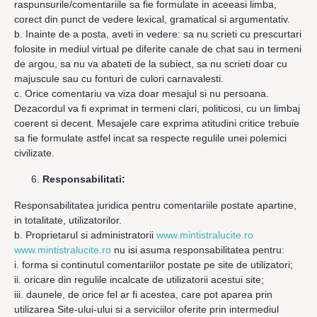
raspunsurile/comentariile sa fie formulate in aceeasi limba,
corect din punct de vedere lexical, gramatical si argumentativ.
b. Inainte de a posta, aveti in vedere: sa nu scrieti cu prescurtari
folosite in mediul virtual pe diferite canale de chat sau in termeni
de argou, sa nu va abateti de la subiect, sa nu scrieti doar cu
majuscule sau cu fonturi de culori carnavalesti.
c. Orice comentariu va viza doar mesajul si nu persoana.
Dezacordul va fi exprimat in termeni clari, politicosi, cu un limbaj
coerent si decent. Mesajele care exprima atitudini critice trebuie
sa fie formulate astfel incat sa respecte regulile unei polemici
civilizate.
Responsabilitati:
Responsabilitatea juridica pentru comentariile postate apartine,
in totalitate, utilizatorilor.
b. Proprietarul si administratorii
www.mintistralucite.ro
www.mintistralucite.ro
nu isi asuma responsabilitatea pentru:
i. forma si continutul comentariilor postate pe site de utilizatori;
ii. oricare din regulile incalcate de utilizatorii acestui site;
iii. daunele, de orice fel ar fi acestea, care pot aparea prin
utilizarea Site-ului-ului si a serviciilor oferite prin intermediul