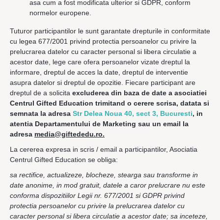
asa cum a fost modificata ulterior si GDPR, conform
normelor europene.
Tuturor participantilor le sunt garantate drepturile in conformitate
cu legea 677/2001 privind protectia persoanelor cu privire la
prelucrarea datelor cu caracter personal si libera circulatie a
acestor date, lege care ofera persoanelor vizate dreptul la
informare, dreptul de acces la date, dreptul de interventie
asupra datelor si dreptul de opozitie. Fiecare participant are
dreptul de a solicita
excluderea din baza de date a asociatiei
Centrul Gifted Education trimitand o cerere scrisa, datata si
semnata la adresa
Str Delea Noua 40, sect 3, Bucuresti
, in
atentia Departamentului de Marketing sau un email la
adresa
media@giftededu.ro.
La cererea expresa in scris / email a participantilor, Asociatia
Centrul Gifted Education se obliga:
sa rectifice, actualizeze, blocheze, stearga sau transforme in
date anonime, in mod gratuit, datele a caror prelucrare nu este
conforma dispozitiilor Legii nr. 677/2001 si GDPR privind
protectia persoanelor cu privire la prelucrarea datelor cu
caracter personal si libera circulatie a acestor date; sa inceteze,