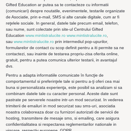
Gifted Education ar putea sa te contacteze cu informatii
(comunicari) despre noutatile, evenimentele, testarile organizate
de Asociatie, prin e-mail, SMS si alte canale digitale, cum ar fi
reţelele sociale. In general, datele tale precum email, telefon,
sau nume, sunt colectate prin site-ul Centrului Gifted
Education
www.mintistralucite.ro www.mintistralucite.ro
,
sau
www.mintistralucite.ro
prin intermediul pop-upurilor,
formularelor de contact cu scop definit pentru a iti permite sa ne
contactezi, sau inainte de testarea propriu-zisa oferita online,
gratuit, pentru a putea comunica ulterior testarii, in avantajul
dvs.
Pentru a adapta informatiile comunicate în funcţie de
comportamentul si preferinţele tale si pentru a-ţi oferi cea mai
buna si personalizata experienţa, este posibil sa analizam si sa
combinam datele tale cu caracter personal. Aceste date sunt
pastrate pe serverele noastre intr-un mod securizat. In vederea
trimiterii de emailuri in mod securizat sau sms-uri, asociatia
noastra colaboreaza doar cu furnizori autorizati de servicii de
hosting, transmitere de mesaje sms, si emailing, care asigura
confidentialitatea si respectarea reglementarilor nationale in
vigoare, respectiv europene, GDPR.