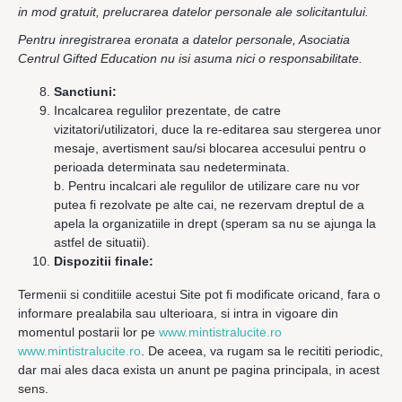
in mod gratuit, prelucrarea datelor personale ale solicitantului.
Pentru inregistrarea eronata a datelor personale, Asociatia
Centrul Gifted Education nu isi asuma nici o responsabilitate.
Sanctiuni:
Incalcarea regulilor prezentate, de catre
vizitatori/utilizatori, duce la re-editarea sau stergerea unor
mesaje, avertisment sau/si blocarea accesului pentru o
perioada determinata sau nedeterminata.
b. Pentru incalcari ale regulilor de utilizare care nu vor
putea fi rezolvate pe alte cai, ne rezervam dreptul de a
apela la organizatiile in drept (speram sa nu se ajunga la
astfel de situatii).
Dispozitii finale:
Termenii si conditiile acestui Site pot fi modificate oricand, fara o
informare prealabila sau ulterioara, si intra in vigoare din
momentul postarii lor pe
www.mintistralucite.ro
www.mintistralucite.ro
. De aceea, va rugam sa le recititi periodic,
dar mai ales daca exista un anunt pe pagina principala, in acest
sens.