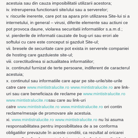
acestuia sau din cauza imposibilitatii utilizarii acestora;
iv. intreruperea functionarii site/ului sau a serverelor;
v. riscurile inerente, care pot sa apara prin utilizarea Site-lui si a
internetului, in general – virusi, diferite elemente sau actiuni ce
pot provoca daune, violarea securitatii informatiilor s.a.m.d.;
vi. pierderile de informatii cauzate de bug-uri sau erori ale
softului cu care este conceput si gazduit Site-ul;
vii. bresele de securitate care pot exista in serverele companiei
de hosting care gazduieste site-ul;
viii. corectitudinea si actualitatea informatiilor;
ix. continutul furnizat de terte persoane, indiferent de caracterul
acestuia;
x. continutul sau informatiile care apar pe site-urile/site-urile
catre care
www.mintistralucite.ro www.mintistralucite.ro
are link-
uri sau care beneficiaza de reclame pe
www.mintistralucite.ro
www.mintistralucite.ro
sau care au link-uri
catre
www.mintistralucite.ro www.mintistralucite.ro
ori contin
reclame/mesaje de promovare ale acestuia.
xi.
www.mintistralucite.ro www.mintistralucite.ro
nu îsi asuma
responsabilitatea pentru imposibilitatea de a se conforma
obligatiilor prevazute în aceste conditii, ca rezultat al oricarei