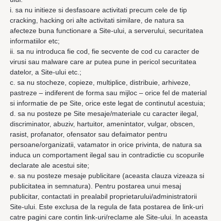
i. sa nu initieze si desfasoare activitati precum cele de tip
cracking, hacking ori alte activitati similare, de natura sa
afecteze buna functionare a Site-ului, a serverului, securitatea
informatiilor etc;
ii. sa nu introduca fie cod, fie secvente de cod cu caracter de
virusi sau malware care ar putea pune in pericol securitatea
datelor, a Site-ului etc.;
c. sa nu stocheze, copieze, multiplice, distribuie, arhiveze,
pastreze – indiferent de forma sau mijloc – orice fel de material
si informatie de pe Site, orice este legat de continutul acestuia;
d. sa nu posteze pe Site mesaje/materiale cu caracter ilegal,
discriminator, abuziv, hartuitor, amenintator, vulgar, obscen,
rasist, profanator, ofensator sau defaimator pentru
persoane/organizatii, vatamator in orice privinta, de natura sa
induca un comportament ilegal sau in contradictie cu scopurile
declarate ale acestui site;
e. sa nu posteze mesaje publicitare (aceasta clauza vizeaza si
publicitatea in semnatura). Pentru postarea unui mesaj
publicitar, contactati in prealabil proprietarului/administratorii
Site-ului. Este exclusa de la regula de fata postarea de link-uri
catre pagini care contin link-uri/reclame ale Site-ului. In aceasta