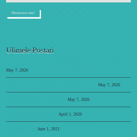
Ulimele Postari
De ce este nevoie de educatie personalizata pentru copiii supradotati?
May 7, 2026
🥲De ce vin mai mulți băieți la testări IQ decat fete?
May 7, 2026
Ce sa le citim copiilor supradotati?
May 7, 2026
Internship pentru tineri gifted
April 1, 2026
Ce gandesc copiii
June 1, 2021